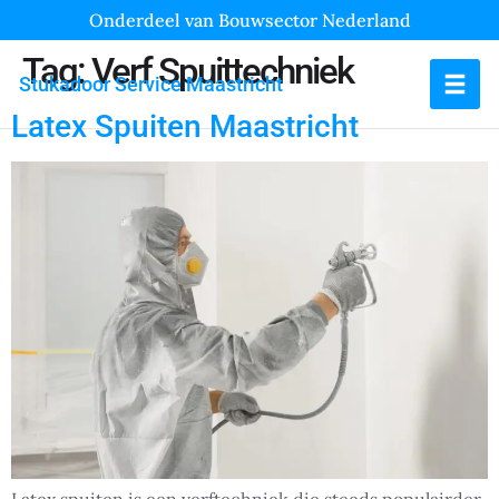
Onderdeel van Bouwsector Nederland
Tag:
Verf Spuittechniek
Stukadoor Service Maastricht
Latex Spuiten Maastricht