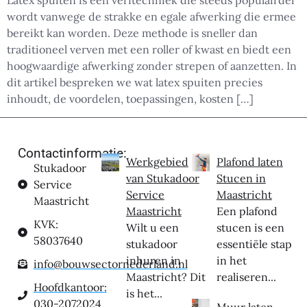
Latex spuiten is een verftechniek die steeds populairder
wordt vanwege de strakke en egale afwerking die ermee
bereikt kan worden. Deze methode is sneller dan
traditioneel verven met een roller of kwast en biedt een
hoogwaardige afwerking zonder strepen of aanzetten. In
dit artikel bespreken we wat latex spuiten precies
inhoudt, de voordelen, toepassingen, kosten […]
Contactinformatie:
Werkgebied
Plafond laten
Stukadoor
van Stukadoor
Stucen in
Service
Service
Maastricht
Maastricht
Maastricht
Een plafond
KVK:
Wilt u een
stucen is een
58037640
stukadoor
essentiële stap
inhuren in
in het
info@bouwsectornederland.nl
Maastricht? Dit
realiseren...
Hoofdkantoor:
is het...
030-2072024
Muur laten