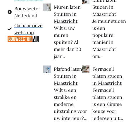
Muren laten
Stucen in
Bouwsector
Spuiten in
Maastricht
Nederland
Maastricht
Je muur stucen
Ga naar onze
Wilt u uw
is een
webshop
muren
populaire
spuiten? Al
manier in
meer dan 20
Maastricht
jaar...
om...
Plafond laten
Fermacell
Spuiten in
platen stucen
Maastricht
in Maastricht
Wilt u een
Fermacell
strakke en
platen stucen
moderne
is een slimme
uitstraling voor
keuze voor
uw interieur?...
iedereen uit...