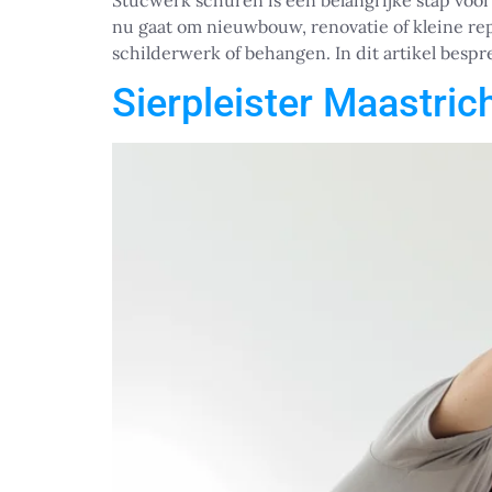
Stucwerk schuren is een belangrijke stap voor
nu gaat om nieuwbouw, renovatie of kleine rep
schilderwerk of behangen. In dit artikel besp
Sierpleister Maastric