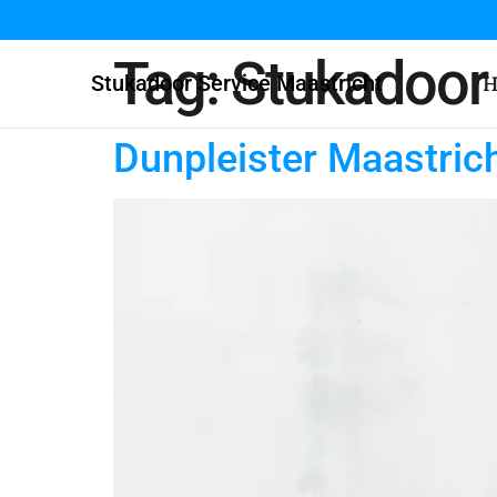
Tag:
Stukadoor
Stukadoor Service Maastricht
H
Dunpleister Maastric