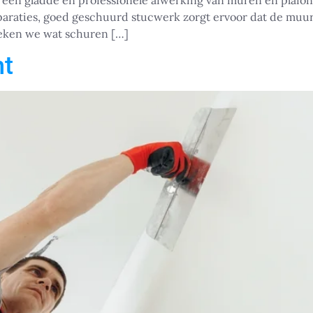
 een gladde en professionele afwerking van muren en plafon
araties, goed geschuurd stucwerk zorgt ervoor dat de muur 
reken we wat schuren […]
ht