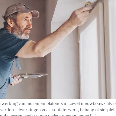
afwerking van muren en plafonds in zowel nieuwbouw- als r
 verdere afwerkingen zoals schilderwerk, behang of sierpleis
en de kosten, zodat u een weloverwogen keuze […]