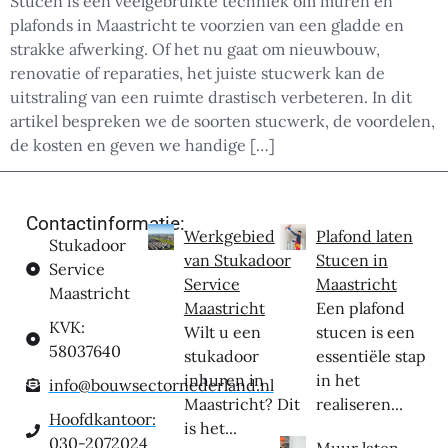
Stucen is een veelgebruikte techniek om muren en
plafonds in Maastricht te voorzien van een gladde en
strakke afwerking. Of het nu gaat om nieuwbouw,
renovatie of reparaties, het juiste stucwerk kan de
uitstraling van een ruimte drastisch verbeteren. In dit
artikel bespreken we de soorten stucwerk, de voordelen,
de kosten en geven we handige […]
Contactinformatie:
Werkgebied
Plafond laten
Stukadoor
van Stukadoor
Stucen in
Service
Service
Maastricht
Maastricht
Maastricht
Een plafond
KVK:
Wilt u een
stucen is een
58037640
stukadoor
essentiële stap
inhuren in
in het
info@bouwsectornederland.nl
Maastricht? Dit
realiseren...
Hoofdkantoor:
is het...
030-2072024