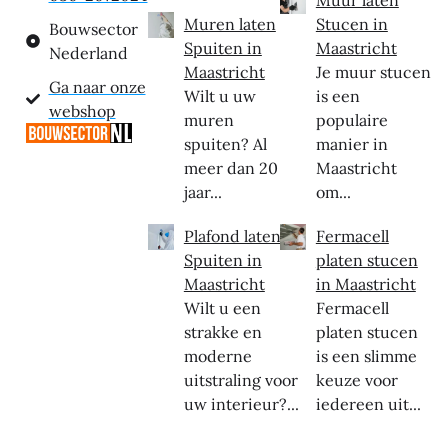
Muur laten
Muren laten
Stucen in
Bouwsector
Spuiten in
Maastricht
Nederland
Maastricht
Je muur stucen
Ga naar onze
Wilt u uw
is een
webshop
muren
populaire
spuiten? Al
manier in
meer dan 20
Maastricht
jaar...
om...
Plafond laten
Fermacell
Spuiten in
platen stucen
Maastricht
in Maastricht
Wilt u een
Fermacell
strakke en
platen stucen
moderne
is een slimme
uitstraling voor
keuze voor
uw interieur?...
iedereen uit...