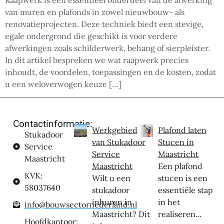
Raapwerk is een essentieel onderdeel van de afwerking
van muren en plafonds in zowel nieuwbouw- als
renovatieprojecten. Deze techniek biedt een stevige,
egale ondergrond die geschikt is voor verdere
afwerkingen zoals schilderwerk, behang of sierpleister.
In dit artikel bespreken we wat raapwerk precies
inhoudt, de voordelen, toepassingen en de kosten, zodat
u een weloverwogen keuze […]
Contactinformatie:
Werkgebied
Plafond laten
Stukadoor
van Stukadoor
Stucen in
Service
Service
Maastricht
Maastricht
Maastricht
Een plafond
KVK:
Wilt u een
stucen is een
58037640
stukadoor
essentiële stap
inhuren in
in het
info@bouwsectornederland.nl
Maastricht? Dit
realiseren...
Hoofdkantoor: