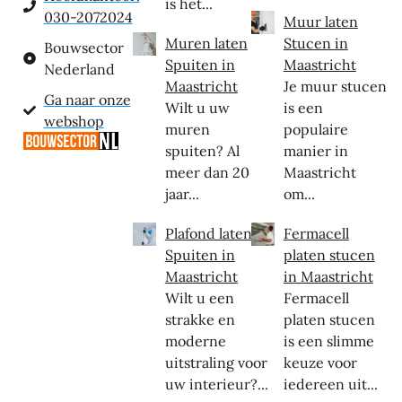
is het...
030-2072024
Muur laten
Muren laten
Stucen in
Bouwsector
Spuiten in
Maastricht
Nederland
Maastricht
Je muur stucen
Ga naar onze
Wilt u uw
is een
webshop
muren
populaire
spuiten? Al
manier in
meer dan 20
Maastricht
jaar...
om...
Plafond laten
Fermacell
Spuiten in
platen stucen
Maastricht
in Maastricht
Wilt u een
Fermacell
strakke en
platen stucen
moderne
is een slimme
uitstraling voor
keuze voor
uw interieur?...
iedereen uit...