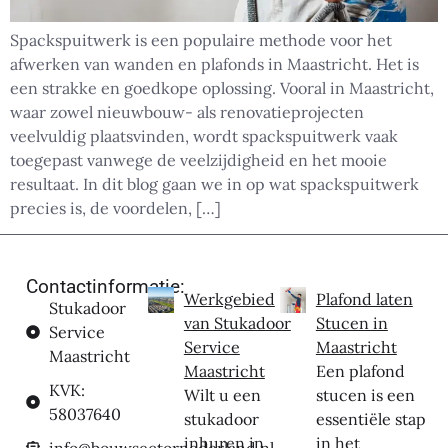
Spackspuitwerk is een populaire methode voor het
afwerken van wanden en plafonds in Maastricht. Het is
een strakke en goedkope oplossing. Vooral in Maastricht,
waar zowel nieuwbouw- als renovatieprojecten
veelvuldig plaatsvinden, wordt spackspuitwerk vaak
toegepast vanwege de veelzijdigheid en het mooie
resultaat. In dit blog gaan we in op wat spackspuitwerk
precies is, de voordelen, […]
Contactinformatie:
Werkgebied
Plafond laten
Stukadoor
van Stukadoor
Stucen in
Service
Service
Maastricht
Maastricht
Maastricht
Een plafond
KVK:
Wilt u een
stucen is een
58037640
stukadoor
essentiële stap
inhuren in
in het