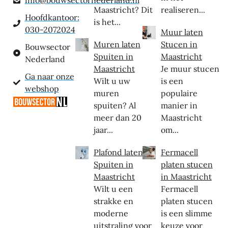
info@bouwsectornederland.nl
Maastricht? Dit
realiseren...
Hoofdkantoor:
is het...
030-2072024
Muur laten
Muren laten
Stucen in
Bouwsector
Spuiten in
Maastricht
Nederland
Maastricht
Je muur stucen
Ga naar onze
Wilt u uw
is een
webshop
muren
populaire
spuiten? Al
manier in
meer dan 20
Maastricht
jaar...
om...
Plafond laten
Fermacell
Spuiten in
platen stucen
Maastricht
in Maastricht
Wilt u een
Fermacell
strakke en
platen stucen
moderne
is een slimme
uitstraling voor
keuze voor