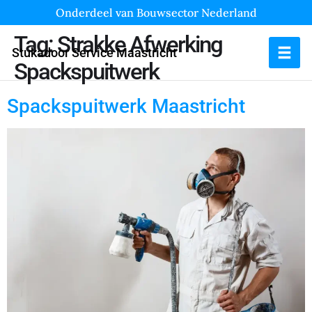
Onderdeel van Bouwsector Nederland
Tag:
Strakke Afwerking
Stukadoor Service Maastricht
Spackspuitwerk
Spackspuitwerk Maastricht