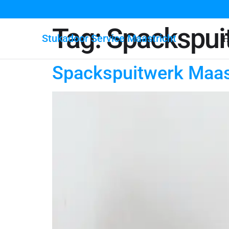
Tag:
Spackspui
Stukadoor Service Maastricht
H
Spackspuitwerk Maas