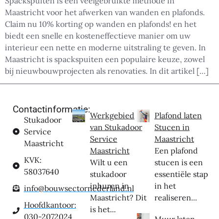
Spackspuiten is een veelgebruikte methode in
Maastricht voor het afwerken van wanden en plafonds.
Claim nu 10% korting op wanden en plafonds! en het
biedt een snelle en kosteneffectieve manier om uw
interieur een nette en moderne uitstraling te geven. In
Maastricht is spackspuiten een populaire keuze, zowel
bij nieuwbouwprojecten als renovaties. In dit artikel […]
Contactinformatie:
Werkgebied
Plafond laten
Stukadoor
van Stukadoor
Stucen in
Service
Service
Maastricht
Maastricht
Maastricht
Een plafond
KVK:
Wilt u een
stucen is een
58037640
stukadoor
essentiële stap
inhuren in
in het
info@bouwsectornederland.nl
Maastricht? Dit
realiseren...
Hoofdkantoor:
is het...
030-2072024