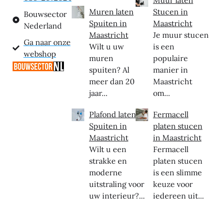
Muur laten
Muren laten
Stucen in
Bouwsector
Spuiten in
Maastricht
Nederland
Maastricht
Je muur stucen
Ga naar onze
Wilt u uw
is een
webshop
muren
populaire
spuiten? Al
manier in
meer dan 20
Maastricht
jaar...
om...
Plafond laten
Fermacell
Spuiten in
platen stucen
Maastricht
in Maastricht
Wilt u een
Fermacell
strakke en
platen stucen
moderne
is een slimme
uitstraling voor
keuze voor
uw interieur?...
iedereen uit...