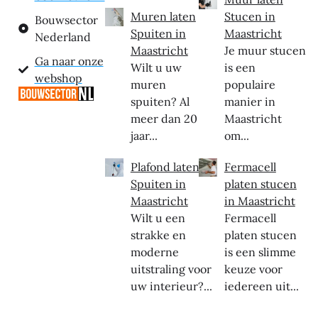
Muren laten
Stucen in
Bouwsector
Spuiten in
Maastricht
Nederland
Maastricht
Je muur stucen
Ga naar onze
Wilt u uw
is een
webshop
muren
populaire
spuiten? Al
manier in
meer dan 20
Maastricht
jaar...
om...
Plafond laten
Fermacell
Spuiten in
platen stucen
Maastricht
in Maastricht
Wilt u een
Fermacell
strakke en
platen stucen
moderne
is een slimme
uitstraling voor
keuze voor
uw interieur?...
iedereen uit...