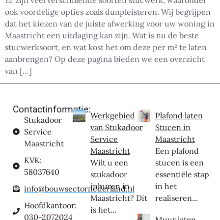
ook voordelige opties zoals dunpleisteren. Wij begrijpen
dat het kiezen van de juiste afwerking voor uw woning in
Maastricht een uitdaging kan zijn. Wat is nu de beste
stucwerksoort, en wat kost het om deze per m² te laten
aanbrengen? Op deze pagina bieden we een overzicht
van […]
Contactinformatie:
Werkgebied
Plafond laten
Stukadoor
van Stukadoor
Stucen in
Service
Service
Maastricht
Maastricht
Maastricht
Een plafond
KVK:
Wilt u een
stucen is een
58037640
stukadoor
essentiële stap
inhuren in
in het
info@bouwsectornederland.nl
Maastricht? Dit
realiseren...
Hoofdkantoor:
is het...
030-2072024
Muur laten