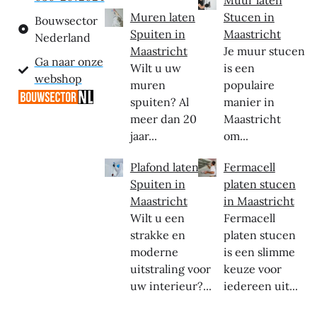
Muur laten
Muren laten
Stucen in
Bouwsector
Spuiten in
Maastricht
Nederland
Maastricht
Je muur stucen
Ga naar onze
Wilt u uw
is een
webshop
muren
populaire
spuiten? Al
manier in
meer dan 20
Maastricht
jaar...
om...
Plafond laten
Fermacell
Spuiten in
platen stucen
Maastricht
in Maastricht
Wilt u een
Fermacell
strakke en
platen stucen
moderne
is een slimme
uitstraling voor
keuze voor
uw interieur?...
iedereen uit...