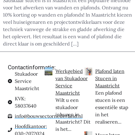
Sausklaar stucen is in Maastricht een populaire methode
voor het afwerken van wanden en plafonds. Ontvang nu
10% korting op wanden en plafonds! In Maastricht kiezen
veel huiseigenaren en projectontwikkelaars voor deze
techniek vanwege de strakke en gladde afwerking die
het oplevert. Het resultaat is een wand of plafond die
direct klaar is om geschilderd […]
Contactinformatie:
Werkgebied
Plafond laten
Stukadoor
van Stukadoor
Stucen in
Service
Service
Maastricht
Maastricht
Maastricht
Een plafond
KVK:
Wilt u een
stucen is een
58037640
stukadoor
essentiële stap
inhuren in
in het
info@bouwsectornederland.nl
Maastricht? Dit
realiseren...
Hoofdkantoor:
is het...
030-2072024