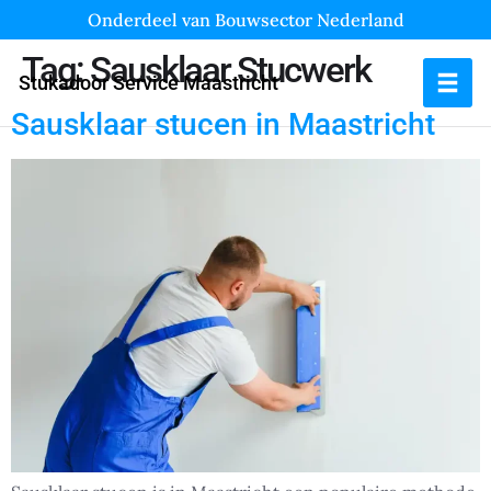
Onderdeel van Bouwsector Nederland
Tag:
Sausklaar Stucwerk
Stukadoor Service Maastricht
Sausklaar stucen in Maastricht