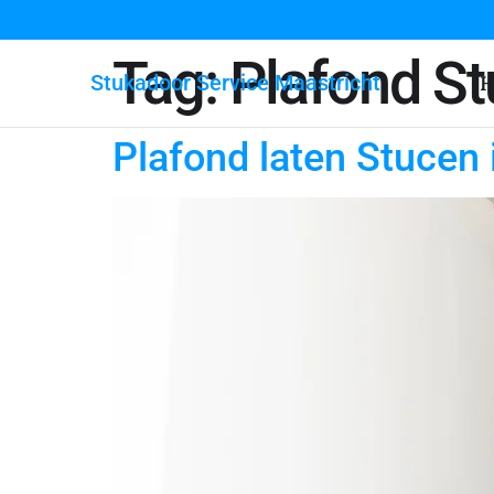
Tag:
Plafond St
Stukadoor Service Maastricht
H
Plafond laten Stucen 