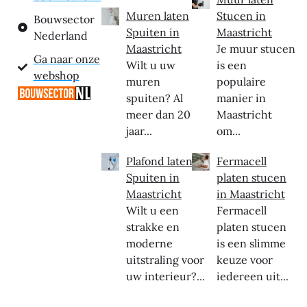
Muren laten
Stucen in
Bouwsector
Spuiten in
Maastricht
Nederland
Maastricht
Je muur stucen
Ga naar onze
Wilt u uw
is een
webshop
muren
populaire
spuiten? Al
manier in
meer dan 20
Maastricht
jaar...
om...
Plafond laten
Fermacell
Spuiten in
platen stucen
Maastricht
in Maastricht
Wilt u een
Fermacell
strakke en
platen stucen
moderne
is een slimme
uitstraling voor
keuze voor
uw interieur?...
iedereen uit...