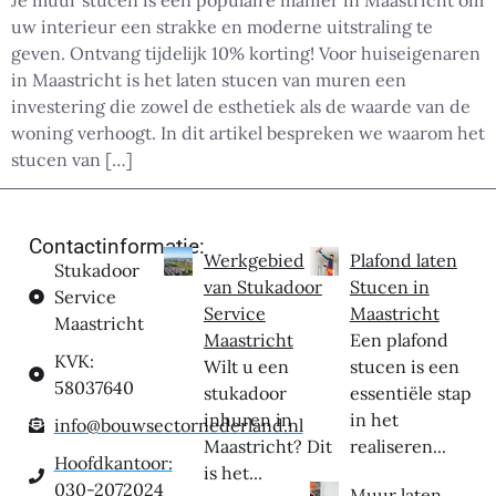
uw interieur een strakke en moderne uitstraling te
geven. Ontvang tijdelijk 10% korting! Voor huiseigenaren
in Maastricht is het laten stucen van muren een
investering die zowel de esthetiek als de waarde van de
woning verhoogt. In dit artikel bespreken we waarom het
stucen van […]
Contactinformatie:
Werkgebied
Plafond laten
Stukadoor
van Stukadoor
Stucen in
Service
Service
Maastricht
Maastricht
Maastricht
Een plafond
KVK:
Wilt u een
stucen is een
58037640
stukadoor
essentiële stap
inhuren in
in het
info@bouwsectornederland.nl
Maastricht? Dit
realiseren...
Hoofdkantoor:
is het...
030-2072024
Muur laten