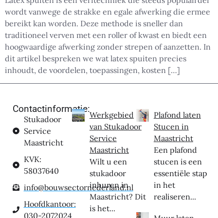
Latex spuiten is een verftechniek die steeds populairder
wordt vanwege de strakke en egale afwerking die ermee
bereikt kan worden. Deze methode is sneller dan
traditioneel verven met een roller of kwast en biedt een
hoogwaardige afwerking zonder strepen of aanzetten. In
dit artikel bespreken we wat latex spuiten precies
inhoudt, de voordelen, toepassingen, kosten […]
Contactinformatie:
Werkgebied
Plafond laten
Stukadoor
van Stukadoor
Stucen in
Service
Service
Maastricht
Maastricht
Maastricht
Een plafond
KVK:
Wilt u een
stucen is een
58037640
stukadoor
essentiële stap
inhuren in
in het
info@bouwsectornederland.nl
Maastricht? Dit
realiseren...
Hoofdkantoor:
is het...
030-2072024
Muur laten