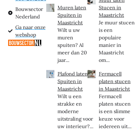
Muren laten
Stucen in
Bouwsector
Spuiten in
Maastricht
Nederland
Maastricht
Je muur stucen
Ga naar onze
Wilt u uw
is een
webshop
muren
populaire
spuiten? Al
manier in
meer dan 20
Maastricht
jaar...
om...
Plafond laten
Fermacell
Spuiten in
platen stucen
Maastricht
in Maastricht
Wilt u een
Fermacell
strakke en
platen stucen
moderne
is een slimme
uitstraling voor
keuze voor
uw interieur?...
iedereen uit...