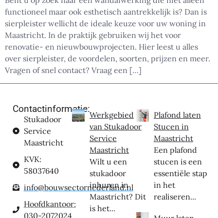
Bent u op zoek naar een wandafwerking die niet alleen
functioneel maar ook esthetisch aantrekkelijk is? Dan is
sierpleister wellicht de ideale keuze voor uw woning in
Maastricht. In de praktijk gebruiken wij het voor
renovatie- en nieuwbouwprojecten. Hier leest u alles
over sierpleister, de voordelen, soorten, prijzen en meer.
Vragen of snel contact? Vraag een […]
Contactinformatie:
Werkgebied
Plafond laten
Stukadoor
van Stukadoor
Stucen in
Service
Service
Maastricht
Maastricht
Maastricht
Een plafond
KVK:
Wilt u een
stucen is een
58037640
stukadoor
essentiële stap
inhuren in
in het
info@bouwsectornederland.nl
Maastricht? Dit
realiseren...
Hoofdkantoor:
is het...
030-2072024
Muur laten