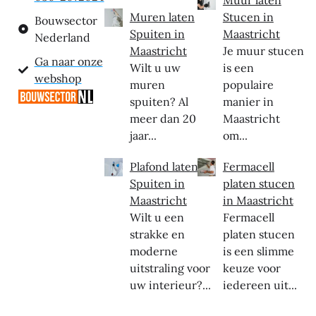
Muren laten
Stucen in
Bouwsector
Spuiten in
Maastricht
Nederland
Maastricht
Je muur stucen
Ga naar onze
Wilt u uw
is een
webshop
muren
populaire
spuiten? Al
manier in
meer dan 20
Maastricht
jaar...
om...
Plafond laten
Fermacell
Spuiten in
platen stucen
Maastricht
in Maastricht
Wilt u een
Fermacell
strakke en
platen stucen
moderne
is een slimme
uitstraling voor
keuze voor
uw interieur?...
iedereen uit...