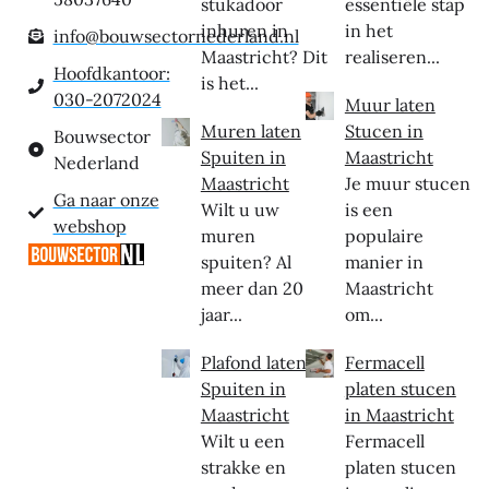
stukadoor
essentiële stap
inhuren in
in het
info@bouwsectornederland.nl
Maastricht? Dit
realiseren...
Hoofdkantoor:
is het...
030-2072024
Muur laten
Muren laten
Stucen in
Bouwsector
Spuiten in
Maastricht
Nederland
Maastricht
Je muur stucen
Ga naar onze
Wilt u uw
is een
webshop
muren
populaire
spuiten? Al
manier in
meer dan 20
Maastricht
jaar...
om...
Plafond laten
Fermacell
Spuiten in
platen stucen
Maastricht
in Maastricht
Wilt u een
Fermacell
strakke en
platen stucen