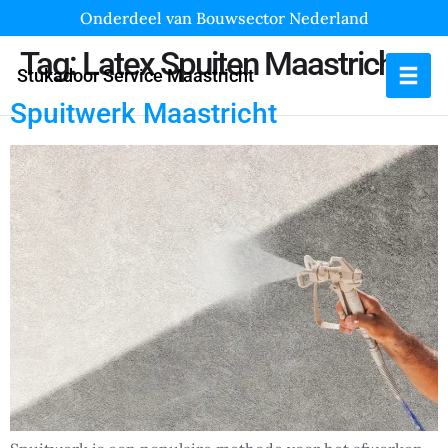
Onderdeel van Bouwsector Nederland
Tag:
Latex Spuiten Maastricht
Stukadoor Service Maastricht
Spuitwerk Maastricht