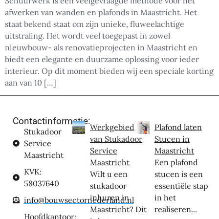
Schuurwerk is een veelgevraagde methode voor het
afwerken van wanden en plafonds in Maastricht. Het
staat bekend staat om zijn unieke, fluweelachtige
uitstraling. Het wordt veel toegepast in zowel
nieuwbouw- als renovatieprojecten in Maastricht en
biedt een elegante en duurzame oplossing voor ieder
interieur. Op dit moment bieden wij een speciale korting
aan van 10 […]
Contactinformatie:
Werkgebied
Plafond laten
Stukadoor
van Stukadoor
Stucen in
Service
Service
Maastricht
Maastricht
Maastricht
Een plafond
KVK:
Wilt u een
stucen is een
58037640
stukadoor
essentiële stap
inhuren in
in het
info@bouwsectornederland.nl
Maastricht? Dit
realiseren...
Hoofdkantoor: