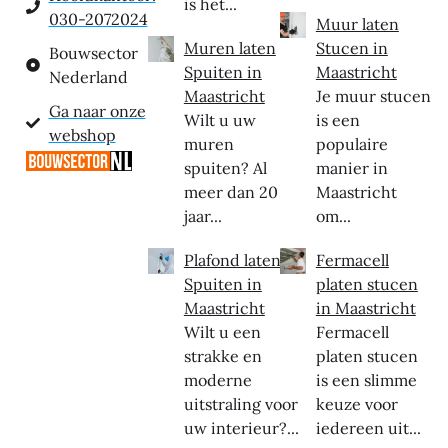
is het...
030-2072024
Muur laten
Muren laten
Stucen in
Bouwsector
Spuiten in
Maastricht
Nederland
Maastricht
Je muur stucen
Ga naar onze
Wilt u uw
is een
webshop
muren
populaire
spuiten? Al
manier in
meer dan 20
Maastricht
jaar...
om...
Plafond laten
Fermacell
Spuiten in
platen stucen
Maastricht
in Maastricht
Wilt u een
Fermacell
strakke en
platen stucen
moderne
is een slimme
uitstraling voor
keuze voor
uw interieur?...
iedereen uit...