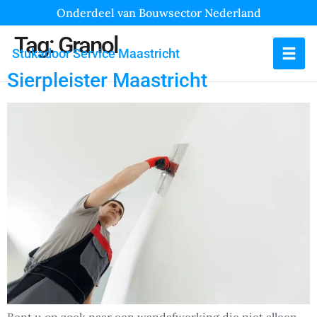
Onderdeel van Bouwsector Nederland
Tag:
Granol
Stukadoor Service Maastricht
Sierpleister Maastricht