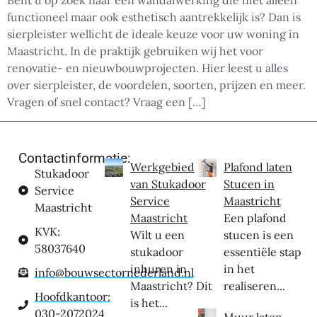
Bent u op zoek naar een wandafwerking die niet alleen
functioneel maar ook esthetisch aantrekkelijk is? Dan is
sierpleister wellicht de ideale keuze voor uw woning in
Maastricht. In de praktijk gebruiken wij het voor
renovatie- en nieuwbouwprojecten. Hier leest u alles
over sierpleister, de voordelen, soorten, prijzen en meer.
Vragen of snel contact? Vraag een […]
Contactinformatie:
Werkgebied
Plafond laten
Stukadoor
van Stukadoor
Stucen in
Service
Service
Maastricht
Maastricht
Maastricht
Een plafond
KVK:
Wilt u een
stucen is een
58037640
stukadoor
essentiële stap
inhuren in
in het
info@bouwsectornederland.nl
Maastricht? Dit
realiseren...
Hoofdkantoor:
is het...
030-2072024
Muur laten