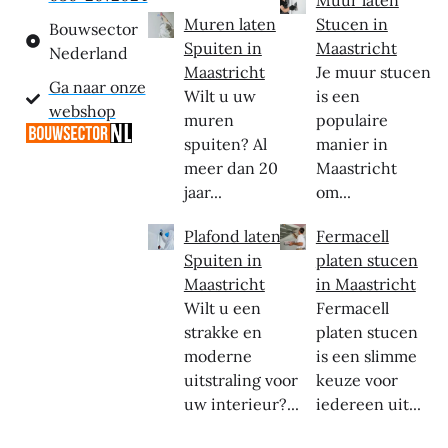
Muren laten
Stucen in
Bouwsector
Spuiten in
Maastricht
Nederland
Maastricht
Je muur stucen
Ga naar onze
Wilt u uw
is een
webshop
muren
populaire
spuiten? Al
manier in
meer dan 20
Maastricht
jaar...
om...
Plafond laten
Fermacell
Spuiten in
platen stucen
Maastricht
in Maastricht
Wilt u een
Fermacell
strakke en
platen stucen
moderne
is een slimme
uitstraling voor
keuze voor
uw interieur?...
iedereen uit...