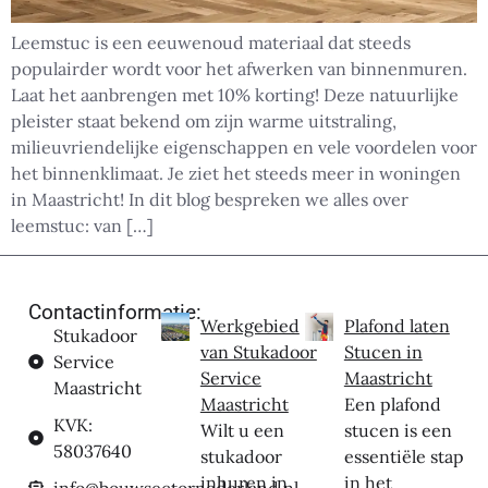
Leemstuc is een eeuwenoud materiaal dat steeds
populairder wordt voor het afwerken van binnenmuren.
Laat het aanbrengen met 10% korting! Deze natuurlijke
pleister staat bekend om zijn warme uitstraling,
milieuvriendelijke eigenschappen en vele voordelen voor
het binnenklimaat. Je ziet het steeds meer in woningen
in Maastricht! In dit blog bespreken we alles over
leemstuc: van […]
Contactinformatie:
Werkgebied
Plafond laten
Stukadoor
van Stukadoor
Stucen in
Service
Service
Maastricht
Maastricht
Maastricht
Een plafond
KVK:
Wilt u een
stucen is een
58037640
stukadoor
essentiële stap
inhuren in
in het
info@bouwsectornederland.nl