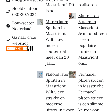
Maastricht? Dit
realiseren...
Hoofdkantoor:
is het...
030-2072024
Muur laten
Muren laten
Stucen in
Bouwsector
Spuiten in
Maastricht
Nederland
Maastricht
Je muur stucen
Ga naar onze
Wilt u uw
is een
webshop
muren
populaire
spuiten? Al
manier in
meer dan 20
Maastricht
jaar...
om...
Plafond laten
Fermacell
Spuiten in
platen stucen
Maastricht
in Maastricht
Wilt u een
Fermacell
strakke en
platen stucen
moderne
is een slimme
uitstraling voor
keuze voor