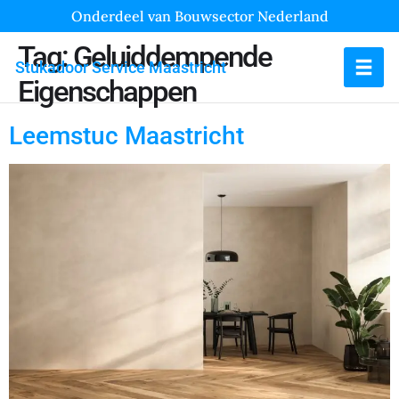
Onderdeel van Bouwsector Nederland
Tag:
Geluiddempende
Stukadoor Service Maastricht
Eigenschappen
Leemstuc Maastricht