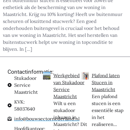
Een buitenmuur stucen is essentieel voor zowel de
esthetiek als de bescherming van uw woning in
Maastricht. Krijg nu 10% korting! Heeft uw buitenmuur
scheuren of loszittend stucwerk? Een goed
onderhouden buitengevel is cruciaal voor het behoud
van uw woning in Maastricht. Het snel herstellen van
buitenstucwerk helpt uw woning in topconditie te
blijven. In […]
Contactinformatie:
Werkgebied
Plafond laten
Stukadoor
van Stukadoor
Stucen in
Service
Service
Maastricht
Maastricht
Maastricht
Een plafond
KVK:
Wilt u een
stucen is een
58037640
stukadoor
essentiële stap
inhuren in
in het
info@bouwsectornederland.nl
Maastricht? Dit
realiseren...
Hoofdkantoor: