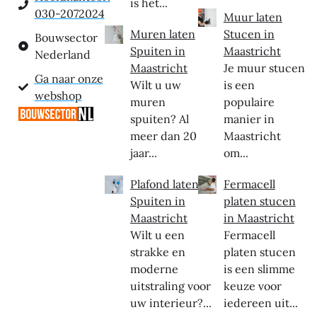
is het...
030-2072024
Muur laten
Muren laten
Stucen in
Bouwsector
Spuiten in
Maastricht
Nederland
Maastricht
Je muur stucen
Ga naar onze
Wilt u uw
is een
webshop
muren
populaire
spuiten? Al
manier in
meer dan 20
Maastricht
jaar...
om...
Plafond laten
Fermacell
Spuiten in
platen stucen
Maastricht
in Maastricht
Wilt u een
Fermacell
strakke en
platen stucen
moderne
is een slimme
uitstraling voor
keuze voor
uw interieur?...
iedereen uit...