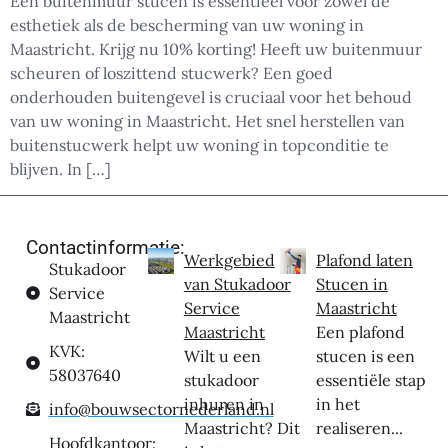
Een buitenmuur stucen is essentieel voor zowel de
esthetiek als de bescherming van uw woning in
Maastricht. Krijg nu 10% korting! Heeft uw buitenmuur
scheuren of loszittend stucwerk? Een goed
onderhouden buitengevel is cruciaal voor het behoud
van uw woning in Maastricht. Het snel herstellen van
buitenstucwerk helpt uw woning in topconditie te
blijven. In […]
Contactinformatie:
Werkgebied
Plafond laten
Stukadoor
van Stukadoor
Stucen in
Service
Service
Maastricht
Maastricht
Maastricht
Een plafond
KVK:
Wilt u een
stucen is een
58037640
stukadoor
essentiële stap
inhuren in
in het
info@bouwsectornederland.nl
Maastricht? Dit
realiseren...
Hoofdkantoor: