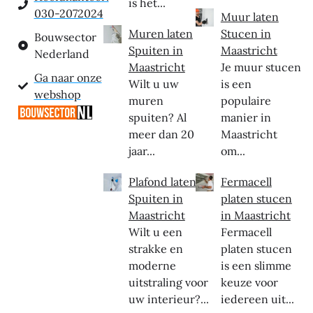
is het...
030-2072024
Muur laten
Muren laten
Stucen in
Bouwsector
Spuiten in
Maastricht
Nederland
Maastricht
Je muur stucen
Ga naar onze
Wilt u uw
is een
webshop
muren
populaire
spuiten? Al
manier in
meer dan 20
Maastricht
jaar...
om...
Plafond laten
Fermacell
Spuiten in
platen stucen
Maastricht
in Maastricht
Wilt u een
Fermacell
strakke en
platen stucen
moderne
is een slimme
uitstraling voor
keuze voor
uw interieur?...
iedereen uit...