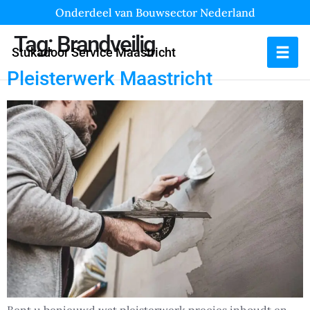
Onderdeel van Bouwsector Nederland
Tag:
Brandveilig
Stukadoor Service Maastricht
Pleisterwerk Maastricht