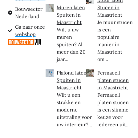
Muren laten
Stucen in
Bouwsector
Spuiten in
Maastricht
Nederland
Maastricht
Je muur stucen
Ga naar onze
Wilt u uw
is een
webshop
muren
populaire
spuiten? Al
manier in
meer dan 20
Maastricht
jaar...
om...
Plafond laten
Fermacell
Spuiten in
platen stucen
Maastricht
in Maastricht
Wilt u een
Fermacell
strakke en
platen stucen
moderne
is een slimme
uitstraling voor
keuze voor
uw interieur?...
iedereen uit...