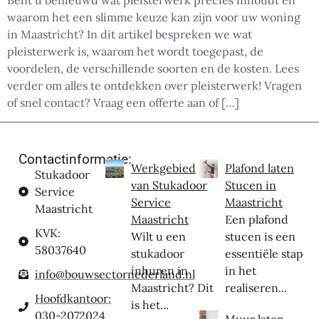
Bent u benieuwd wat pleisterwerk precies inhoudt en
waarom het een slimme keuze kan zijn voor uw woning
in Maastricht? In dit artikel bespreken we wat
pleisterwerk is, waarom het wordt toegepast, de
voordelen, de verschillende soorten en de kosten. Lees
verder om alles te ontdekken over pleisterwerk! Vragen
of snel contact? Vraag een offerte aan of […]
Contactinformatie:
Werkgebied
Plafond laten
Stukadoor
van Stukadoor
Stucen in
Service
Service
Maastricht
Maastricht
Maastricht
Een plafond
KVK:
Wilt u een
stucen is een
58037640
stukadoor
essentiële stap
inhuren in
in het
info@bouwsectornederland.nl
Maastricht? Dit
realiseren...
Hoofdkantoor:
is het...
030-2072024
Muur laten