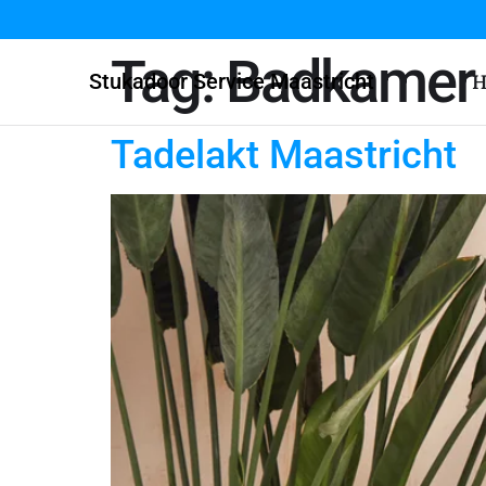
Tag:
Badkamer 
Stukadoor Service Maastricht
H
Tadelakt Maastricht