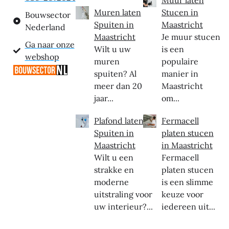
Muren laten
Stucen in
Bouwsector
Spuiten in
Maastricht
Nederland
Maastricht
Je muur stucen
Ga naar onze
Wilt u uw
is een
webshop
muren
populaire
spuiten? Al
manier in
meer dan 20
Maastricht
jaar...
om...
Plafond laten
Fermacell
Spuiten in
platen stucen
Maastricht
in Maastricht
Wilt u een
Fermacell
strakke en
platen stucen
moderne
is een slimme
uitstraling voor
keuze voor
uw interieur?...
iedereen uit...