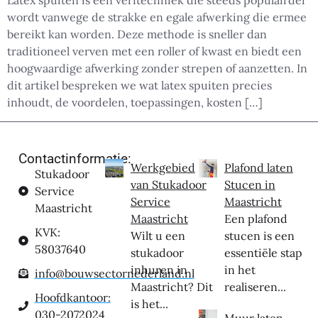
Latex spuiten is een verftechniek die steeds populairder
wordt vanwege de strakke en egale afwerking die ermee
bereikt kan worden. Deze methode is sneller dan
traditioneel verven met een roller of kwast en biedt een
hoogwaardige afwerking zonder strepen of aanzetten. In
dit artikel bespreken we wat latex spuiten precies
inhoudt, de voordelen, toepassingen, kosten […]
Contactinformatie:
Werkgebied
Plafond laten
Stukadoor
van Stukadoor
Stucen in
Service
Service
Maastricht
Maastricht
Maastricht
Een plafond
KVK:
Wilt u een
stucen is een
58037640
stukadoor
essentiële stap
inhuren in
in het
info@bouwsectornederland.nl
Maastricht? Dit
realiseren...
Hoofdkantoor:
is het...
030-2072024
Muur laten